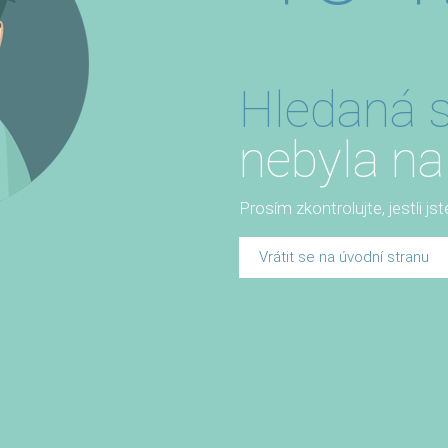
Hledaná s
nebyla na
Prosím zkontrolujte, jestli js
Vrátit se na úvodní stranu