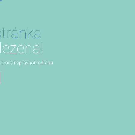
tránka
lezena!
te zadali správnou adresu.