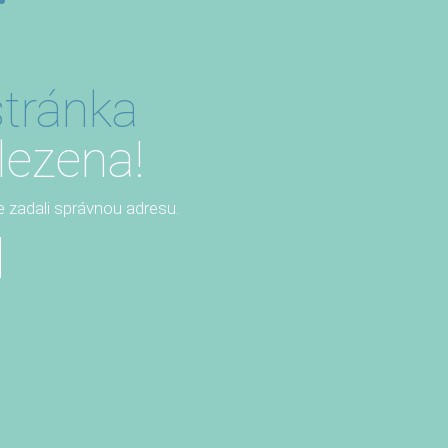
tránka
lezena!
te zadali správnou adresu.