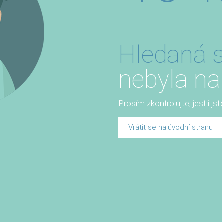
Hledaná s
nebyla na
Prosím zkontrolujte, jestli js
Vrátit se na úvodní stranu