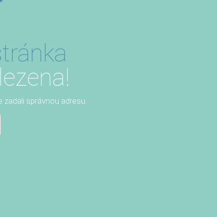
tránka
lezena!
te zadali správnou adresu.