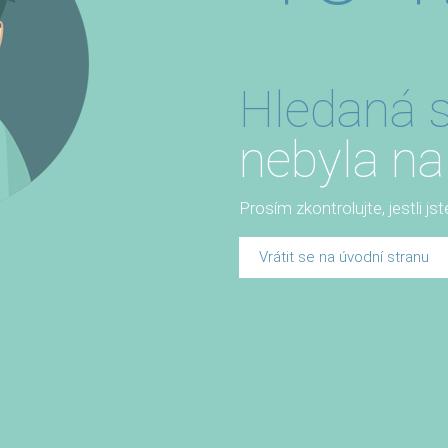
Hledaná s
nebyla na
Prosím zkontrolujte, jestli js
Vrátit se na úvodní stranu