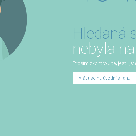
Hledaná s
nebyla na
Prosím zkontrolujte, jestli js
Vrátit se na úvodní stranu