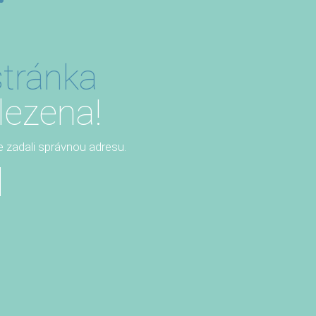
tránka
lezena!
te zadali správnou adresu.